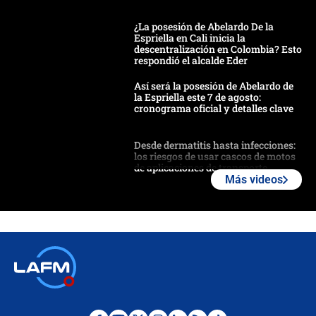
¿La posesión de Abelardo De la
Espriella en Cali inicia la
descentralización en Colombia? Esto
respondió el alcalde Eder
Así será la posesión de Abelardo de
la Espriella este 7 de agosto:
cronograma oficial y detalles clave
Desde dermatitis hasta infecciones:
los riesgos de usar cascos de motos
de aplicaciones de transporte
Más videos
¿Cómo comprar dólares desde el
celular? Requisitos, pasos y
recomendaciones
Las seis de las 6 con Juan Lozano |
jueves 6 de agosto de 2026