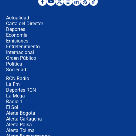
Posesión de Abelardo De La Espriella
en Cali: ¿qué pasará con los
congresistas del Pacto Histórico que
Actualidad
no asistirán?
Carta del Director
Álvaro Uribe asistirá a la posesión y
Deportes
crece el pulso por la elección del
Economía
contralor
Emisiones
Entretenimiento
Internacional
🔴 EN VIVO | Noticiero La FM con
Orden Público
Juan Lozano - 6 de agosto de 2026
Política
Sociedad
RCN Radio
¿Por qué De la Espriella gobernará
La Fm
desde Barranquilla? Experto explica
la razón
Deportes RCN
La Mega
Radio 1
El Sol
Alerta Bogotá
Alerta Cartagena
Alerta Paisa
Alerta Tolima