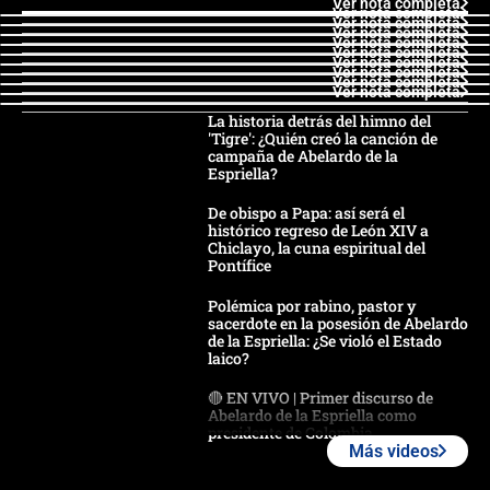
Ver nota completa
Ver nota completa
Ver nota completa
Ver nota completa
Ver nota completa
Ver nota completa
Ver nota completa
Ver nota completa
Ver nota completa
Ver nota completa
La historia detrás del himno del
'Tigre': ¿Quién creó la canción de
campaña de Abelardo de la
Espriella?
De obispo a Papa: así será el
histórico regreso de León XIV a
Chiclayo, la cuna espiritual del
Pontífice
Polémica por rabino, pastor y
sacerdote en la posesión de Abelardo
de la Espriella: ¿Se violó el Estado
laico?
🔴 EN VIVO | Primer discurso de
Abelardo de la Espriella como
presidente de Colombia
Más videos
¿La posesión de Abelardo De la