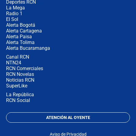
congresistas del Pacto Histórico que
Deportes RCN
no asistirán?
La Mega
Radio 1
El Sol
Alerta Bogotá
Alerta Cartagena
Alerta Paisa
Alerta Tolima
Alerta Bucaramanga
Canal RCN
NTN24
RCN Comerciales
RCN Novelas
Noticias RCN
SuperLike
La República
RCN Social
ATENCIÓN AL OYENTE
Aviso de Privacidad