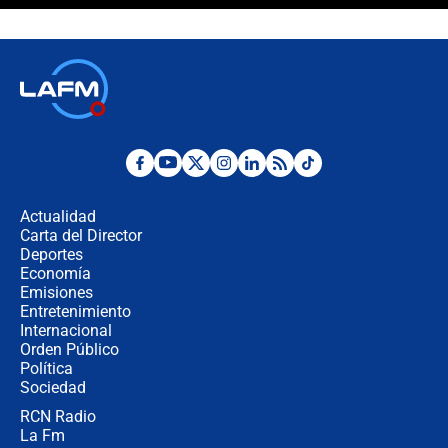
Espriella en Cali inicia la
descentralización en Colombia? Esto
respondió el alcalde Eder
Así será la posesión de Abelardo de
la Espriella este 7 de agosto:
cronograma oficial y detalles clave
Desde dermatitis hasta infecciones:
los riesgos de usar cascos de motos
de aplicaciones de transporte
Actualidad
Carta del Director
¿Cómo comprar dólares desde el
Deportes
celular? Requisitos, pasos y
Economía
recomendaciones
Emisiones
Entretenimiento
Internacional
Las seis de las 6 con Juan Lozano |
Orden Público
jueves 6 de agosto de 2026
Política
Sociedad
RCN Radio
Posesión de Abelardo De La Espriella
La Fm
en Cali: ¿qué pasará con los