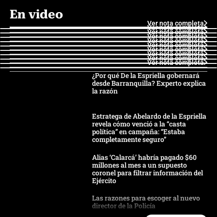
En video
Ver nota completa
Ver nota completa
Ver nota completa
Ver nota completa
Ver nota completa
Ver nota completa
Ver nota completa
Ver nota completa
Ver nota completa
Ver nota completa
¿Por qué De la Espriella gobernará
desde Barranquilla? Experto explica
la razón
Estratega de Abelardo de la Espriella
revela cómo venció a la “casta
política” en campaña: “Estaba
completamente seguro”
Alias ‘Calarcá’ habría pagado $60
millones al mes a un supuesto
coronel para filtrar información del
Ejército
Las razones para escoger al nuevo
director de la Policía