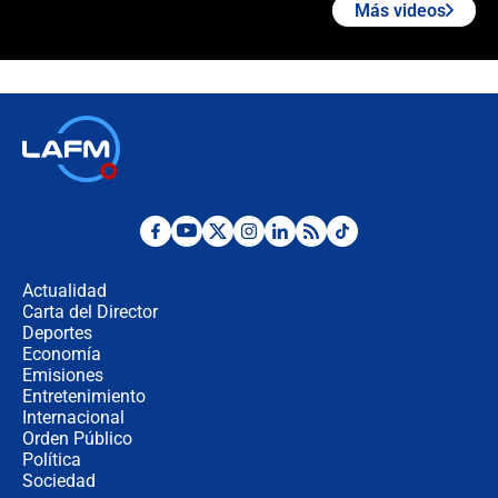
Más videos
"Prohibir es la salida fácil": ¿Qué
futuro les espera a las cabalgatas en
Colombia?
Ministro de Defensa no descarta el
uso de la UNDMO ante posibles
disturbios durante la posesión
"No hubo fraude ni posibilidad de
fraude": Auditoría respondió a
señalamientos de Petro sobre
Actualidad
elección de Abelardo de La Espriella
Carta del Director
Tras su posesión, presidente De la
Deportes
Espriella empieza gira por regiones
Economía
donde perdió
Emisiones
Entretenimiento
Internacional
Las seis de las 6 con Juan Lozano |
Orden Público
miércoles 5 de agosto de 2026
Política
Sociedad