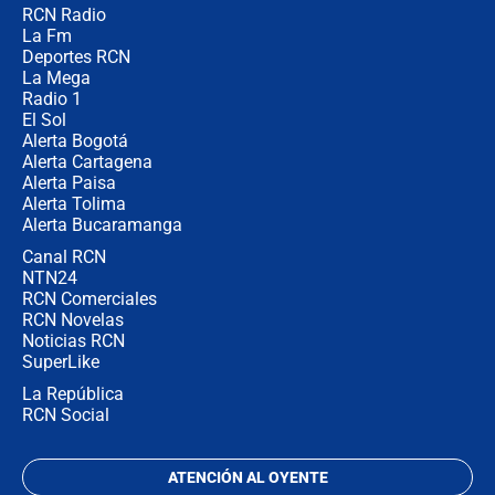
RCN Radio
🔴 EN VIVO | Noticiero La FM con
La Fm
Juan Lozano - 5 de agosto de 2026
Deportes RCN
La Mega
Radio 1
El Sol
Alerta Bogotá
Alerta Cartagena
Alerta Paisa
Alerta Tolima
Alerta Bucaramanga
Canal RCN
NTN24
RCN Comerciales
RCN Novelas
Noticias RCN
SuperLike
La República
RCN Social
ATENCIÓN AL OYENTE