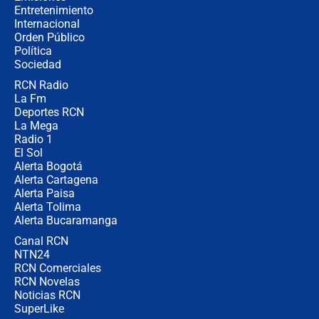
Entretenimiento
Internacional
🔴 EN VIVO | Noticiero La FM con
Orden Público
Juan Lozano - 6 de agosto de 2026
Política
Sociedad
RCN Radio
¿Por qué De la Espriella gobernará
La Fm
desde Barranquilla? Experto explica
la razón
Deportes RCN
La Mega
Radio 1
El Sol
Alerta Bogotá
Alerta Cartagena
Alerta Paisa
Alerta Tolima
Alerta Bucaramanga
Canal RCN
NTN24
RCN Comerciales
RCN Novelas
Noticias RCN
SuperLike