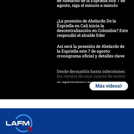
de Abelardo de la Espriella hoy 7 de
agosto, siga el minuto a minuto
¿La posesión de Abelardo De la
Espriella en Cali inicia la
descentralización en Colombia? Esto
respondió el alcalde Eder
Así será la posesión de Abelardo de
la Espriella este 7 de agosto:
cronograma oficial y detalles clave
Desde dermatitis hasta infecciones:
los riesgos de usar cascos de motos
de aplicaciones de transporte
Más videos
¿Cómo comprar dólares desde el
celular? Requisitos, pasos y
recomendaciones
Las seis de las 6 con Juan Lozano |
jueves 6 de agosto de 2026