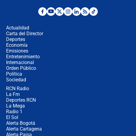
Posesión de Abelardo De La Espriella
en Cali: ¿qué pasará con los
congresistas del Pacto Histórico que
Actualidad
no asistirán?
Carta del Director
Álvaro Uribe asistirá a la posesión y
Deportes
crece el pulso por la elección del
Economía
contralor
Emisiones
Entretenimiento
Internacional
🔴 EN VIVO | Noticiero La FM con
Orden Público
Juan Lozano - 6 de agosto de 2026
Política
Sociedad
RCN Radio
¿Por qué De la Espriella gobernará
La Fm
desde Barranquilla? Experto explica
la razón
Deportes RCN
La Mega
Radio 1
El Sol
Alerta Bogotá
Alerta Cartagena
Alerta Paisa