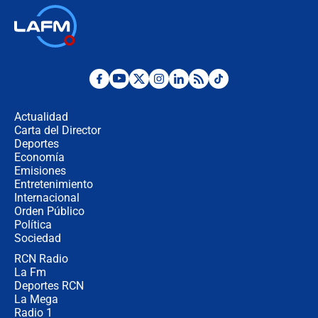
"No hubo fraude ni posibilidad de
fraude": Auditoría respondió a
señalamientos de Petro sobre
elección de Abelardo de La Espriella
Tras su posesión, presidente De la
Espriella empieza gira por regiones
donde perdió
Actualidad
Carta del Director
Las seis de las 6 con Juan Lozano |
Deportes
miércoles 5 de agosto de 2026
Economía
Emisiones
Entretenimiento
Internacional
🔴 EN VIVO | Noticiero La FM con
Orden Público
Juan Lozano - 5 de agosto de 2026
Política
Sociedad
RCN Radio
La petición de los empresarios al
La Fm
gobierno de De la Espriella antes del
Congreso de la ANDI
Deportes RCN
La Mega
Radio 1