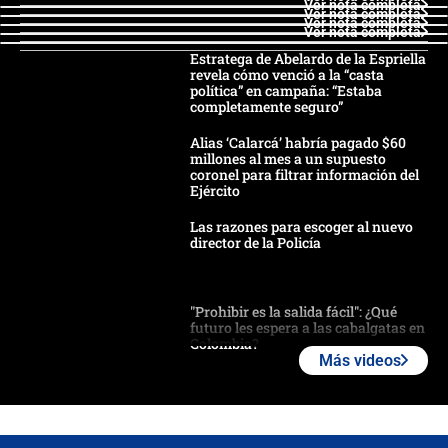
Ver nota completa
Ver nota completa
Ver nota completa
Ver nota completa
Estratega de Abelardo de la Espriella
revela cómo venció a la “casta
política” en campaña: “Estaba
completamente seguro”
Alias ‘Calarcá’ habría pagado $60
millones al mes a un supuesto
coronel para filtrar información del
Ejército
Las razones para escoger al nuevo
director de la Policía
"Prohibir es la salida fácil": ¿Qué
futuro les espera a las cabalgatas en
Colombia?
Más videos
Ministro de Defensa no descarta el
uso de la UNDMO ante posibles
disturbios durante la posesión