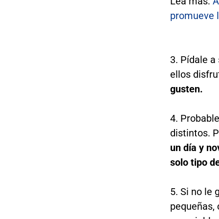
Lea más:
A
promueve l
3. Pídale a
ellos disfr
gusten.
4. Probabl
distintos. 
un día y no
solo tipo d
5. Si no le
pequeñas, c