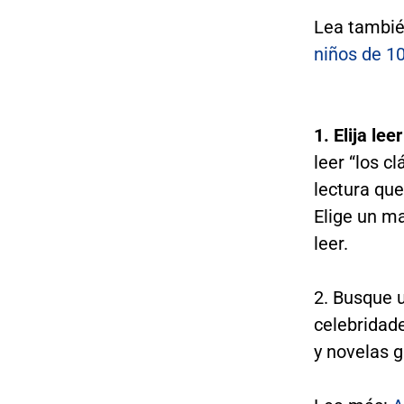
Lea tambi
niños de 1
1. Elija lee
leer “los c
lectura que
Elige un ma
leer.
2. Busque 
celebridade
y novelas g