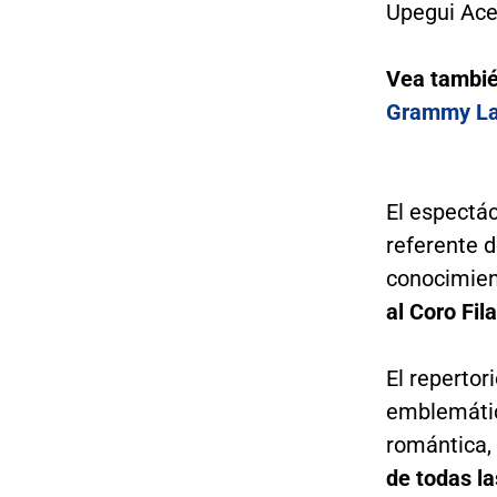
Upegui Ace
Vea tambi
Grammy La
El espectác
referente d
conocimien
al Coro Fi
El repertor
emblemátic
romántica,
de todas l