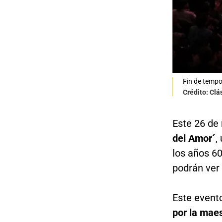
Fin de tempo
Crédito: Clá
Este 26 de
del Amor´
,
los años 60
podrán ver
Este evento
por la mae