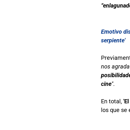
“enlagunado
Emotivo dis
serpiente'
Previament
nos agrada
posibilidad
cine
"
.
En total,
'E
los que se