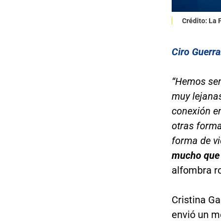
Crédito: La
Ciro Guerra
“Hemos sent
muy lejana
conexión e
otras forma
forma de v
mucho que 
alfombra ro
Cristina Ga
envió un m