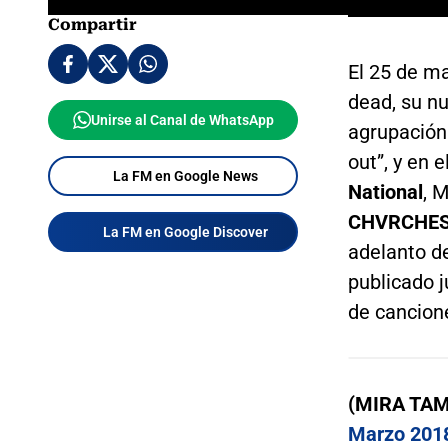
Compartir
El 25 de m
dead, su n
Unirse al Canal de WhatsApp
agrupación 
out”, y en 
La FM en Google News
National
, 
CHVRCHE
La FM en Google Discover
adelanto d
publicado j
de cancion
(MIRA TA
Marzo 201