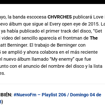
ayo, la banda escocesa
CHVRCHES
publicará Love 
uevo álbum que sigue al Every open eye de 2015. L
ya había publicado el primer track del disco, “Get
el video del sencillo aparecía el frontman de
The
Matt Berninger. El trabajo de Berninger con
S
se amplió y ahora colabora en el más reciente
el nuevo álbum llamado “My enemy” que fue
unto con el anuncio del nombre del disco y la lista
es.
MBIÉN:
#NuevoFm – Playlist 206 / Domingo 04 de
8
)