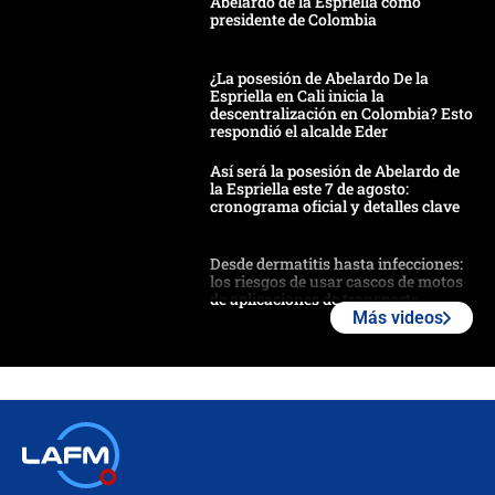
Abelardo de la Espriella como
presidente de Colombia
¿La posesión de Abelardo De la
Espriella en Cali inicia la
descentralización en Colombia? Esto
respondió el alcalde Eder
Así será la posesión de Abelardo de
la Espriella este 7 de agosto:
cronograma oficial y detalles clave
Desde dermatitis hasta infecciones:
los riesgos de usar cascos de motos
de aplicaciones de transporte
Más videos
¿Cómo comprar dólares desde el
celular? Requisitos, pasos y
recomendaciones
Las seis de las 6 con Juan Lozano |
jueves 6 de agosto de 2026