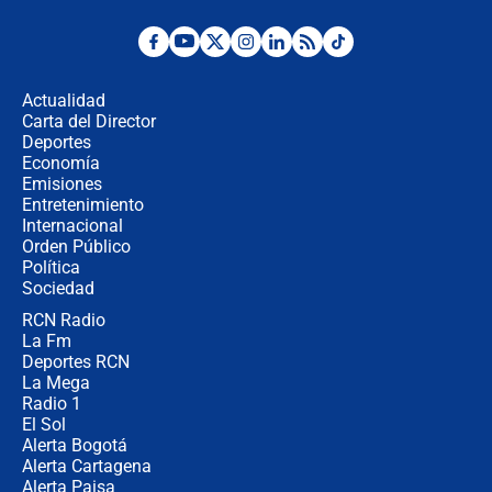
Posesión de Abelardo De La Espriella
en Cali: ¿qué pasará con los
congresistas del Pacto Histórico que
Actualidad
no asistirán?
Carta del Director
Álvaro Uribe asistirá a la posesión y
Deportes
crece el pulso por la elección del
Economía
contralor
Emisiones
Entretenimiento
Internacional
🔴 EN VIVO | Noticiero La FM con
Orden Público
Juan Lozano - 6 de agosto de 2026
Política
Sociedad
RCN Radio
¿Por qué De la Espriella gobernará
La Fm
desde Barranquilla? Experto explica
la razón
Deportes RCN
La Mega
Radio 1
El Sol
Alerta Bogotá
Alerta Cartagena
Alerta Paisa