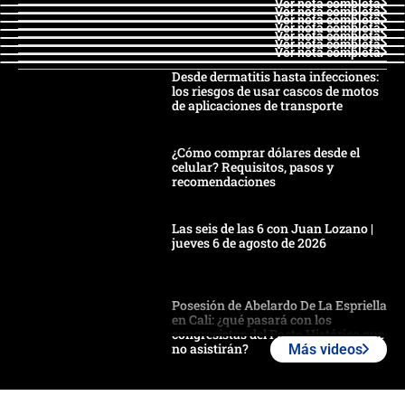
Ver nota completa
Ver nota completa
Ver nota completa
Ver nota completa
Ver nota completa
Ver nota completa
Ver nota completa
Desde dermatitis hasta infecciones:
los riesgos de usar cascos de motos
de aplicaciones de transporte
¿Cómo comprar dólares desde el
celular? Requisitos, pasos y
recomendaciones
Las seis de las 6 con Juan Lozano |
jueves 6 de agosto de 2026
Posesión de Abelardo De La Espriella
en Cali: ¿qué pasará con los
congresistas del Pacto Histórico que
no asistirán?
Más videos
Álvaro Uribe asistirá a la posesión y
crece el pulso por la elección del