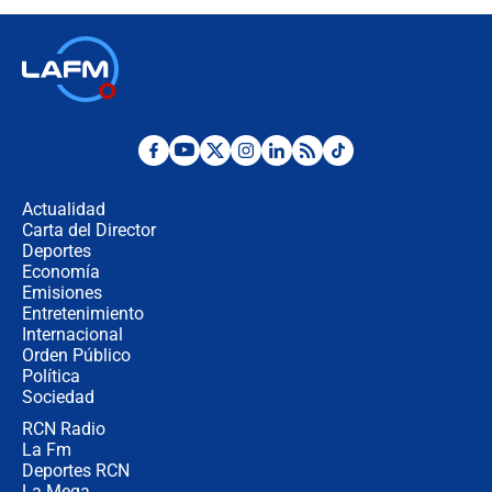
contralor
🔴 EN VIVO | Noticiero La FM con
Juan Lozano - 6 de agosto de 2026
¿Por qué De la Espriella gobernará
desde Barranquilla? Experto explica
la razón
Actualidad
Carta del Director
Estratega de Abelardo de la Espriella
Deportes
revela cómo venció a la “casta
Economía
política” en campaña: “Estaba
Emisiones
completamente seguro”
Entretenimiento
Internacional
Alias ‘Calarcá’ habría pagado $60
Orden Público
millones al mes a un supuesto
Política
coronel para filtrar información del
Ejército
Sociedad
RCN Radio
Las razones para escoger al nuevo
La Fm
director de la Policía
Deportes RCN
La Mega