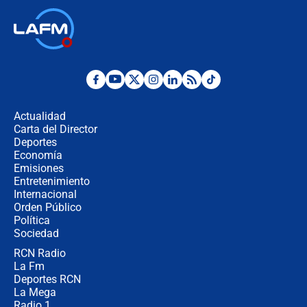
Ministro de Defensa no descarta el
uso de la UNDMO ante posibles
disturbios durante la posesión
"No hubo fraude ni posibilidad de
fraude": Auditoría respondió a
señalamientos de Petro sobre
Actualidad
elección de Abelardo de La Espriella
Carta del Director
Tras su posesión, presidente De la
Deportes
Espriella empieza gira por regiones
Economía
donde perdió
Emisiones
Entretenimiento
Internacional
Las seis de las 6 con Juan Lozano |
Orden Público
miércoles 5 de agosto de 2026
Política
Sociedad
RCN Radio
🔴 EN VIVO | Noticiero La FM con
La Fm
Juan Lozano - 5 de agosto de 2026
Deportes RCN
La Mega
Radio 1