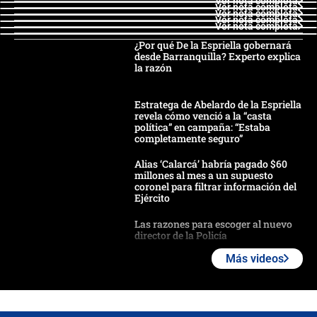
Ver nota completa
Ver nota completa
Ver nota completa
Ver nota completa
Ver nota completa
¿Por qué De la Espriella gobernará
desde Barranquilla? Experto explica
la razón
Estratega de Abelardo de la Espriella
revela cómo venció a la “casta
política” en campaña: “Estaba
completamente seguro”
Alias ‘Calarcá’ habría pagado $60
millones al mes a un supuesto
coronel para filtrar información del
Ejército
Las razones para escoger al nuevo
director de la Policía
Más videos
"Prohibir es la salida fácil": ¿Qué
futuro les espera a las cabalgatas en
Colombia?