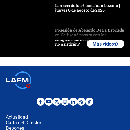
Las seis de las 6 con Juan Lozano |
jueves 6 de agosto de 2026
Posesión de Abelardo De La Espriella
en Cali: ¿qué pasará con los
congresistas del Pacto Histórico que
no asistirán?
Más videos
Álvaro Uribe asistirá a la posesión y
crece el pulso por la elección del
contralor
🔴 EN VIVO | Noticiero La FM con
Juan Lozano - 6 de agosto de 2026
¿Por qué De la Espriella gobernará
desde Barranquilla? Experto explica
la razón
Actualidad
Carta del Director
Estratega de Abelardo de la Espriella
Deportes