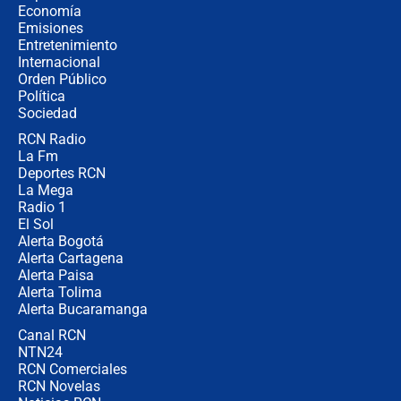
revela cómo venció a la “casta
Economía
política” en campaña: “Estaba
Emisiones
completamente seguro”
Entretenimiento
Internacional
Alias ‘Calarcá’ habría pagado $60
Orden Público
millones al mes a un supuesto
Política
coronel para filtrar información del
Ejército
Sociedad
RCN Radio
Las razones para escoger al nuevo
La Fm
director de la Policía
Deportes RCN
La Mega
Radio 1
El Sol
Alerta Bogotá
Alerta Cartagena
Alerta Paisa
Alerta Tolima
Alerta Bucaramanga
Canal RCN
NTN24
RCN Comerciales
RCN Novelas