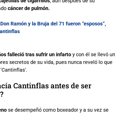
ajetillas de cigarrillos
, aun después de su
ado
cáncer de pulmón.
:
Don Ramón y la Bruja del 71 fueron “esposos”,
antinflas
os falleció tras sufrir un infarto
y con él se llevó u
res secretos de su vida, pues nunca reveló lo que
'Cantinflas'.
cía Cantinflas antes de ser
?
eno
se desempeñó como boxeador y a su vez se