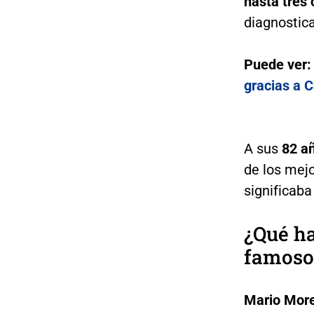
hasta tres c
diagnostic
Puede ver
gracias a C
A sus
82 añ
de los mejo
significaba 
¿Qué ha
famoso
Mario Mor