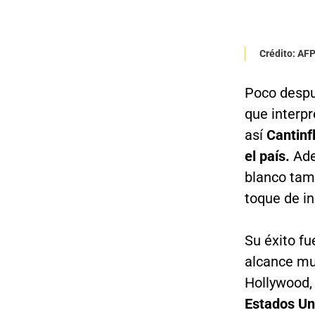
Crédito: AF
Poco despu
que interp
así
Cantinfl
el país.
Ade
blanco tam
toque de i
Su éxito fu
alcance mun
Hollywood, 
Estados Un