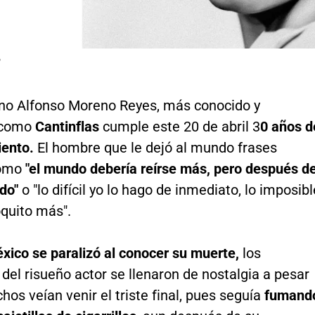
P
ino Alfonso Moreno Reyes, más conocido y
 como
Cantinflas
cumple este 20 de abril 3
0 años d
iento.
El hombre que le dejó al mundo frases
como
"el mundo debería reírse más, pero después d
do"
o "lo difícil yo lo hago de inmediato, lo imposibl
oquito más".
ico se paralizó al conocer su muerte,
los
del risueño actor se llenaron de nostalgia a pesar
os veían venir el triste final, pues seguía
fumand