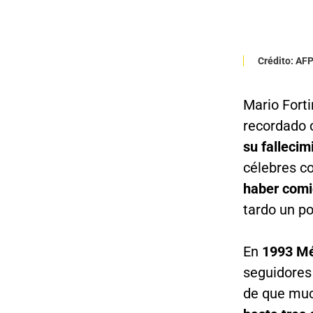
Crédito: AF
Mario Fort
recordado
su fallecim
célebres 
haber comi
tardo un p
En
1993 Méx
seguidores 
de que much