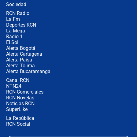
Sociedad
RCN Radio
¿Por qué De la Espriella gobernará
La Fm
desde Barranquilla? Experto explica
la razón
Deportes RCN
La Mega
Radio 1
El Sol
Alerta Bogotá
Alerta Cartagena
Alerta Paisa
Alerta Tolima
Alerta Bucaramanga
Canal RCN
NTN24
RCN Comerciales
RCN Novelas
Noticias RCN
SuperLike
La República
RCN Social