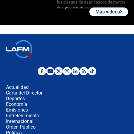
los riesgos de usar cascos de motos
de aplicaciones de transporte
Más videos
¿Cómo comprar dólares desde el
celular? Requisitos, pasos y
recomendaciones
Las seis de las 6 con Juan Lozano |
jueves 6 de agosto de 2026
Posesión de Abelardo De La Espriella
en Cali: ¿qué pasará con los
congresistas del Pacto Histórico que
Actualidad
no asistirán?
Carta del Director
Álvaro Uribe asistirá a la posesión y
Deportes
crece el pulso por la elección del
Economía
contralor
Emisiones
Entretenimiento
Internacional
🔴 EN VIVO | Noticiero La FM con
Orden Público
Juan Lozano - 6 de agosto de 2026
Política