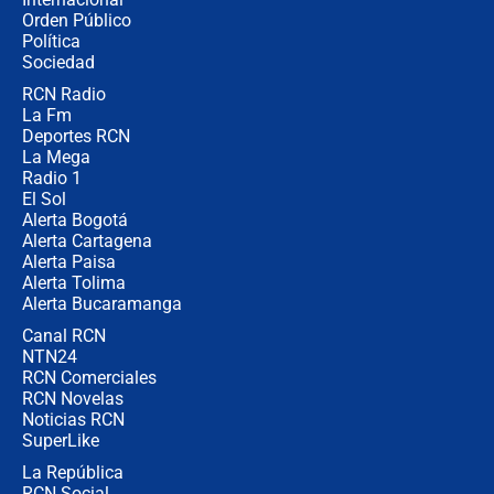
🔴 EN VIVO | Noticiero La FM con
Orden Público
Juan Lozano - 6 de agosto de 2026
Política
Sociedad
RCN Radio
¿Por qué De la Espriella gobernará
La Fm
desde Barranquilla? Experto explica
la razón
Deportes RCN
La Mega
Radio 1
El Sol
Alerta Bogotá
Alerta Cartagena
Alerta Paisa
Alerta Tolima
Alerta Bucaramanga
Canal RCN
NTN24
RCN Comerciales
RCN Novelas
Noticias RCN
SuperLike
La República
RCN Social