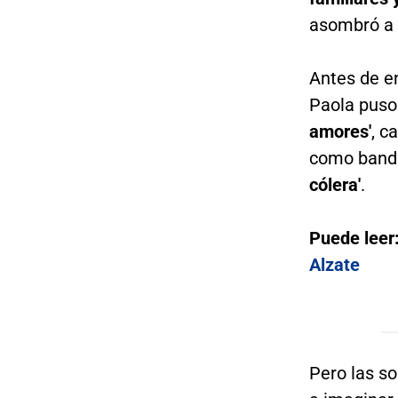
asombró a 
Antes de en
Paola puso
amores'
, c
como banda
cólera'
.
Puede leer
Alzate
Pero las so