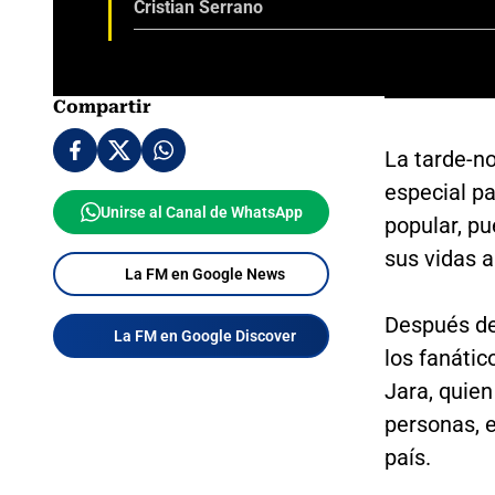
Cristian Serrano
Compartir
La tarde-n
especial pa
Unirse al Canal de WhatsApp
popular, pu
sus vidas an
La FM en Google News
Después de
La FM en Google Discover
los fanátic
Jara, quien
personas, 
país.