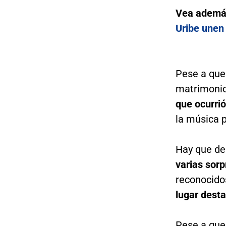
Vea ademá
Uribe unen
Pese a que
matrimonio
que ocurri
la música p
Hay que de
varias sor
reconocidos
lugar desta
Pese a que 