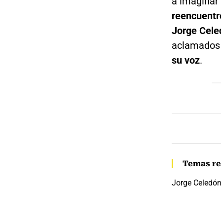
a imaginar
reencuentr
Jorge Cele
aclamados 
su voz
.
Temas re
Jorge Celedó