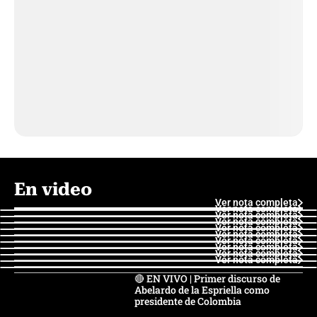
En video
Ver nota completa
Ver nota completa
Ver nota completa
Ver nota completa
Ver nota completa
Ver nota completa
Ver nota completa
Ver nota completa
Ver nota completa
Ver nota completa
🔴 EN VIVO | Primer discurso de
Abelardo de la Espriella como
presidente de Colombia