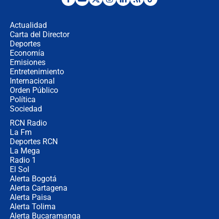
Posesión de Abelardo De La Espriella
en Cali: ¿qué pasará con los
congresistas del Pacto Histórico que
Actualidad
no asistirán?
Carta del Director
Álvaro Uribe asistirá a la posesión y
Deportes
crece el pulso por la elección del
Economía
contralor
Emisiones
Entretenimiento
Internacional
🔴 EN VIVO | Noticiero La FM con
Orden Público
Juan Lozano - 6 de agosto de 2026
Política
Sociedad
RCN Radio
¿Por qué De la Espriella gobernará
La Fm
desde Barranquilla? Experto explica
la razón
Deportes RCN
La Mega
Radio 1
El Sol
Alerta Bogotá
Alerta Cartagena
Alerta Paisa
Alerta Tolima
Alerta Bucaramanga