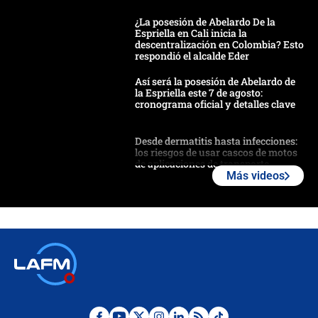
¿La posesión de Abelardo De la
Espriella en Cali inicia la
descentralización en Colombia? Esto
respondió el alcalde Eder
Así será la posesión de Abelardo de
la Espriella este 7 de agosto:
cronograma oficial y detalles clave
Desde dermatitis hasta infecciones:
los riesgos de usar cascos de motos
de aplicaciones de transporte
Más videos
¿Cómo comprar dólares desde el
celular? Requisitos, pasos y
recomendaciones
Las seis de las 6 con Juan Lozano |
jueves 6 de agosto de 2026