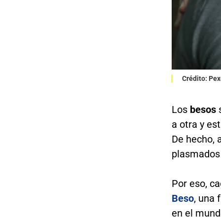
Crédito: Pex
Los
besos
s
a otra y es
De hecho, 
plasmados 
Por eso, c
Beso
, una 
en el mundo