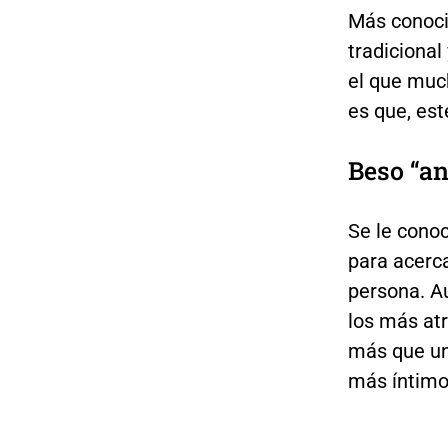
Más conoc
tradiciona
el que muc
es que, es
Beso “a
Se le cono
para acerca
persona. A
los más atr
más que un
más íntimo