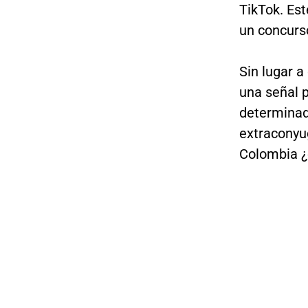
TikTok. Es
un concurso
Sin lugar a
una señal 
determinad
extraconyu
Colombia ¿