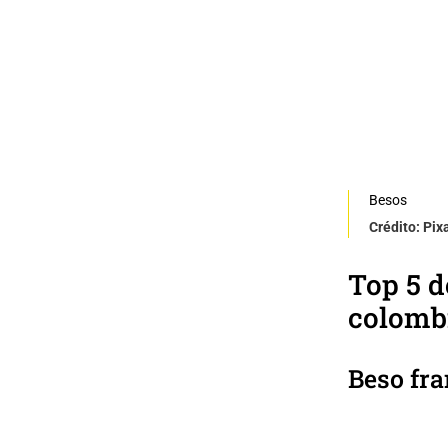
Besos
Crédito: Pi
Top 5 d
colomb
Beso fr