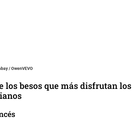
xabay / OwenVEVO
e los besos que más disfrutan los
ianos
ancés