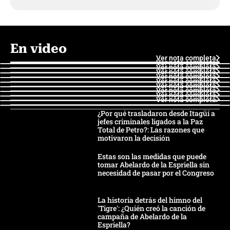
En video
Ver nota completa
Ver nota completa
Ver nota completa
Ver nota completa
Ver nota completa
Ver nota completa
Ver nota completa
Ver nota completa
Ver nota completa
Ver nota completa
¿Por qué trasladaron desde Itagüí a
jefes criminales ligados a la Paz
Total de Petro?: Las razones que
motivaron la decisión
Estas son las medidas que puede
tomar Abelardo de la Espriella sin
necesidad de pasar por el Congreso
La historia detrás del himno del
'Tigre': ¿Quién creó la canción de
campaña de Abelardo de la
Espriella?