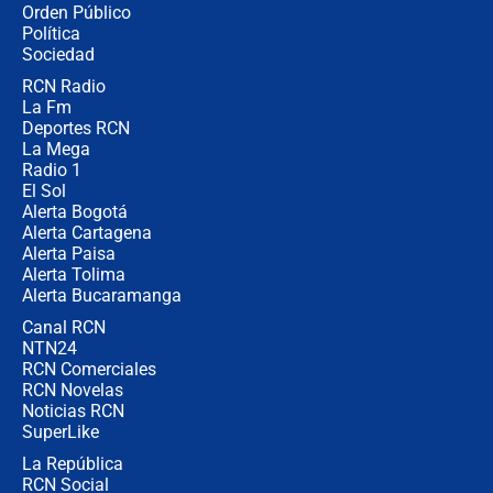
Orden Público
los riesgos de usar cascos de motos
Política
de aplicaciones de transporte
Sociedad
RCN Radio
¿Cómo comprar dólares desde el
La Fm
celular? Requisitos, pasos y
recomendaciones
Deportes RCN
La Mega
Radio 1
El Sol
Alerta Bogotá
Alerta Cartagena
Alerta Paisa
Alerta Tolima
Alerta Bucaramanga
Canal RCN
NTN24
RCN Comerciales
RCN Novelas
Noticias RCN
SuperLike
La República
RCN Social