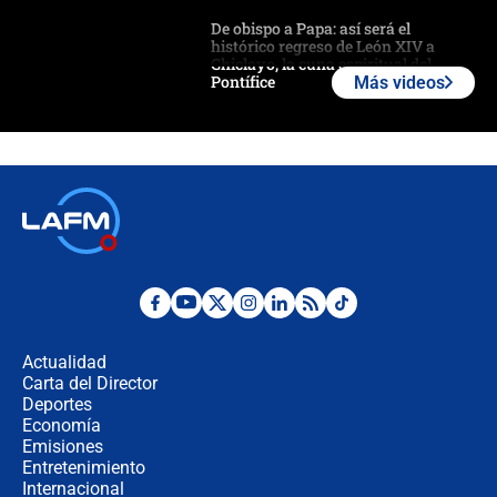
De obispo a Papa: así será el
histórico regreso de León XIV a
Chiclayo, la cuna espiritual del
Pontífice
Más videos
Polémica por rabino, pastor y
sacerdote en la posesión de Abelardo
de la Espriella: ¿Se violó el Estado
laico?
🔴 EN VIVO | Primer discurso de
Abelardo de la Espriella como
presidente de Colombia
¿La posesión de Abelardo De la
Espriella en Cali inicia la
descentralización en Colombia? Esto
Actualidad
respondió el alcalde Eder
Carta del Director
Así será la posesión de Abelardo de
Deportes
la Espriella este 7 de agosto:
Economía
cronograma oficial y detalles clave
Emisiones
Entretenimiento
Internacional
Desde dermatitis hasta infecciones: