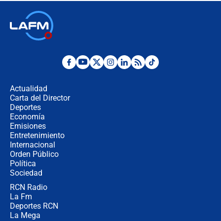
respondió el alcalde Eder
Así será la posesión de Abelardo de
la Espriella este 7 de agosto:
cronograma oficial y detalles clave
Desde dermatitis hasta infecciones:
los riesgos de usar cascos de motos
de aplicaciones de transporte
Actualidad
Carta del Director
¿Cómo comprar dólares desde el
Deportes
celular? Requisitos, pasos y
Economía
recomendaciones
Emisiones
Entretenimiento
Internacional
Las seis de las 6 con Juan Lozano |
Orden Público
jueves 6 de agosto de 2026
Política
Sociedad
RCN Radio
Posesión de Abelardo De La Espriella
La Fm
en Cali: ¿qué pasará con los
congresistas del Pacto Histórico que
Deportes RCN
no asistirán?
La Mega