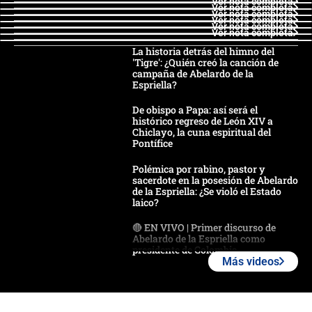
Ver nota completa
Ver nota completa
Ver nota completa
Ver nota completa
Ver nota completa
Ver nota completa
La historia detrás del himno del
'Tigre': ¿Quién creó la canción de
campaña de Abelardo de la
Espriella?
De obispo a Papa: así será el
histórico regreso de León XIV a
Chiclayo, la cuna espiritual del
Pontífice
Polémica por rabino, pastor y
sacerdote en la posesión de Abelardo
de la Espriella: ¿Se violó el Estado
laico?
🔴 EN VIVO | Primer discurso de
Abelardo de la Espriella como
presidente de Colombia
Más videos
¿La posesión de Abelardo De la
Espriella en Cali inicia la
descentralización en Colombia? Esto