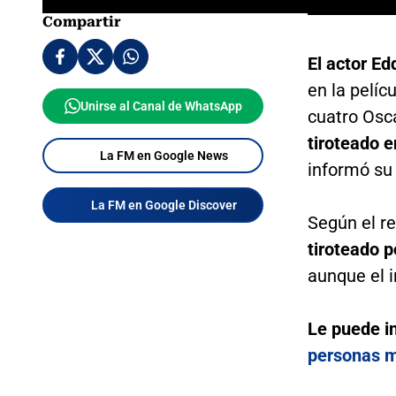
Compartir
El actor Ed
en la pelíc
Unirse al Canal de WhatsApp
cuatro Osc
tiroteado 
La FM en Google News
informó su 
La FM en Google Discover
Según el re
tiroteado p
aunque el i
Le puede i
personas 