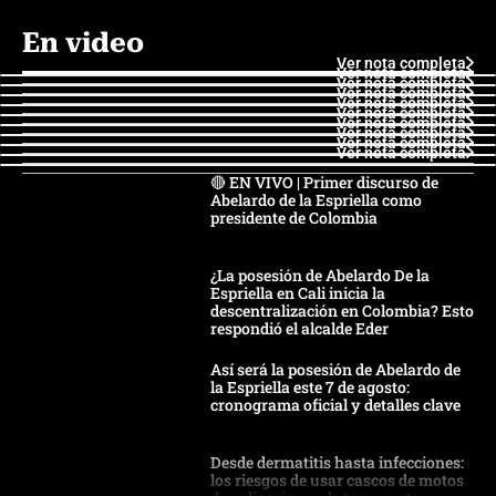
En video
Ver nota completa
Ver nota completa
Ver nota completa
Ver nota completa
Ver nota completa
Ver nota completa
Ver nota completa
Ver nota completa
Ver nota completa
Ver nota completa
🔴 EN VIVO | Primer discurso de
Abelardo de la Espriella como
presidente de Colombia
¿La posesión de Abelardo De la
Espriella en Cali inicia la
descentralización en Colombia? Esto
respondió el alcalde Eder
Así será la posesión de Abelardo de
la Espriella este 7 de agosto:
cronograma oficial y detalles clave
Desde dermatitis hasta infecciones:
los riesgos de usar cascos de motos