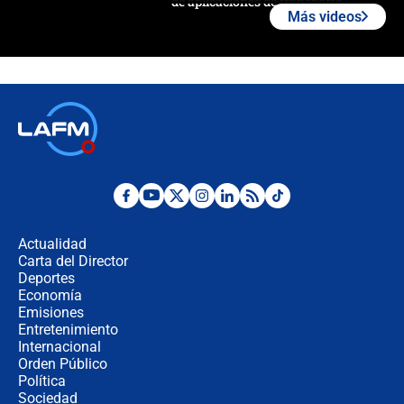
de aplicaciones de transporte
Más videos
¿Cómo comprar dólares desde el
celular? Requisitos, pasos y
recomendaciones
Las seis de las 6 con Juan Lozano |
jueves 6 de agosto de 2026
Posesión de Abelardo De La Espriella
en Cali: ¿qué pasará con los
congresistas del Pacto Histórico que
Actualidad
no asistirán?
Carta del Director
Álvaro Uribe asistirá a la posesión y
Deportes
crece el pulso por la elección del
Economía
contralor
Emisiones
Entretenimiento
Internacional
🔴 EN VIVO | Noticiero La FM con
Orden Público
Juan Lozano - 6 de agosto de 2026
Política
Sociedad