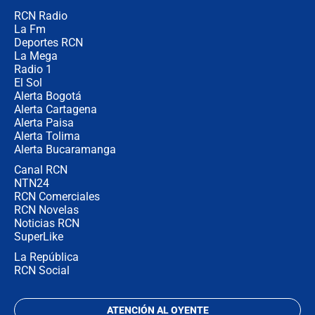
RCN Radio
¿Por qué De la Espriella gobernará
La Fm
desde Barranquilla? Experto explica
la razón
Deportes RCN
La Mega
Radio 1
El Sol
Alerta Bogotá
Alerta Cartagena
Alerta Paisa
Alerta Tolima
Alerta Bucaramanga
Canal RCN
NTN24
RCN Comerciales
RCN Novelas
Noticias RCN
SuperLike
La República
RCN Social
ATENCIÓN AL OYENTE