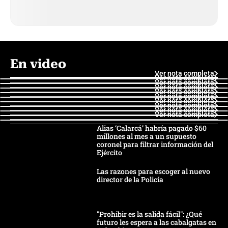
En video
Ver nota completa
Ver nota completa
Ver nota completa
Ver nota completa
Ver nota completa
Ver nota completa
Ver nota completa
Ver nota completa
Ver nota completa
Ver nota completa
Alias ‘Calarcá’ habría pagado $60
millones al mes a un supuesto
coronel para filtrar información del
Ejército
Las razones para escoger al nuevo
director de la Policía
"Prohibir es la salida fácil": ¿Qué
futuro les espera a las cabalgatas en