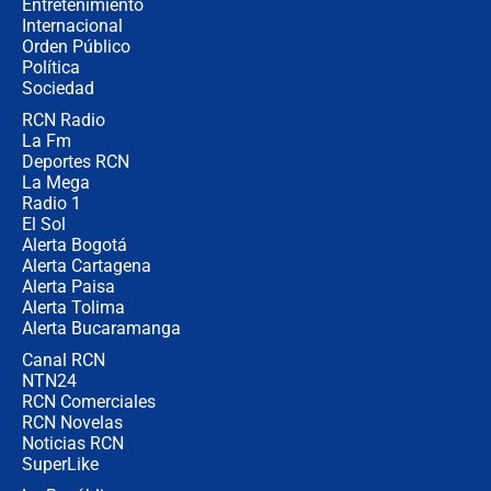
Entretenimiento
Internacional
La petición de los empresarios al
Orden Público
gobierno de De la Espriella antes del
Política
Congreso de la ANDI
Sociedad
RCN Radio
María Fernanda Cabal asegura que
La Fm
Uribe tiene "aversión" a la palabra
derecha: "Es como si le hablaran del
Deportes RCN
demonio"
La Mega
Radio 1
El Sol
Alerta Bogotá
Alerta Cartagena
Alerta Paisa
Alerta Tolima
Alerta Bucaramanga
Canal RCN
NTN24
RCN Comerciales
RCN Novelas
Noticias RCN
SuperLike