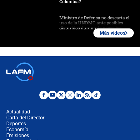
Colombia?
Ministro de Defensa no descarta el
uso de la UNDMO ante posibles
disturbios durante la posesión
Más videos
"No hubo fraude ni posibilidad de
fraude": Auditoría respondió a
señalamientos de Petro sobre
elección de Abelardo de La Espriella
Tras su posesión, presidente De la
Espriella empieza gira por regiones
donde perdió
Las seis de las 6 con Juan Lozano |
miércoles 5 de agosto de 2026
Actualidad
Carta del Director
🔴 EN VIVO | Noticiero La FM con
Deportes
Juan Lozano - 5 de agosto de 2026
Economía
Emisiones