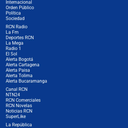
Internacional
🔴 EN VIVO | Noticiero La FM con
Orden Público
Juan Lozano - 10 de agosto de 2026
Política
Sociedad
RCN Radio
¿Por qué trasladaron desde Itagüí a
La Fm
jefes criminales ligados a la Paz
Total de Petro?: Las razones que
Deportes RCN
motivaron la decisión
La Mega
Radio 1
El Sol
Alerta Bogotá
Alerta Cartagena
Alerta Paisa
Alerta Tolima
Alerta Bucaramanga
Canal RCN
NTN24
RCN Comerciales
RCN Novelas
Noticias RCN
SuperLike
La República