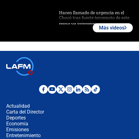
Hacen llamado de urgencia en el
Chocó tras fuerte terremoto de este
lunes en Colombia
Más videos
Estas fueron las medidas que activó
la UNGRD tras el fuerte terremoto de
7,4 hoy en Colombia
Terremoto en Cali: colapsó edificio
de tres pisos y rescataron a una
niña entre los escombros
Fuerte temblor en Colombia hoy:
evacúan edificios y reportan daños
en Pereira, Armenia y Medellín
Actualidad
Carta del Director
Fuerte terremoto en Colombia se
Deportes
registró hoy 10 de agosto; sacudida
Economía
se sintió en varias ciudades
Emisiones
Entretenimiento