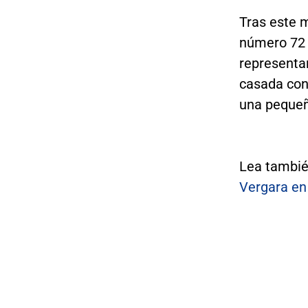
Tras este m
número 72 b
representa
casada co
una pequeñ
Lea tambi
Vergara en