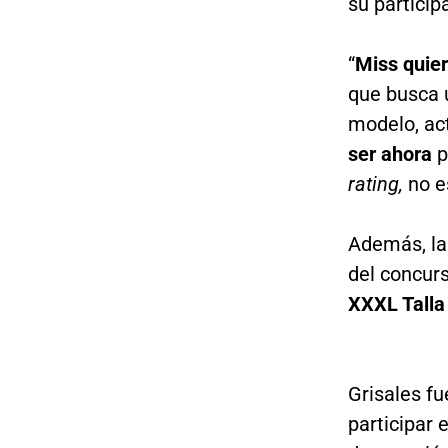
su partici
“
Miss quier
que busca u
modelo, act
ser ahora
p
rating,
no e
Además, la
del concur
XXXL Talla
Grisales fu
participar 