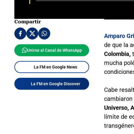
Compartir
Amparo Gri
de que la a
Unirse al Canal de WhatsApp
Colombia,
t
mucha pol
La FM en Google News
condicione
La FM en Google Discover
Cabe resalt
cambiaron 
Universo, A
límite de 
transgénero