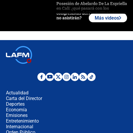
Posesión de Abelardo De La Espriella
en Cali: ¿qué pasará con los
congresistas del Pacto Histórico que
no asistirán?
Más videos
Álvaro Uribe asistirá a la posesión y
crece el pulso por la elección del
contralor
🔴 EN VIVO | Noticiero La FM con
Juan Lozano - 6 de agosto de 2026
¿Por qué De la Espriella gobernará
desde Barranquilla? Experto explica
la razón
Actualidad
Carta del Director
Estratega de Abelardo de la Espriella
Deportes
revela cómo venció a la “casta
Economía
política” en campaña: “Estaba
Emisiones
completamente seguro”
Entretenimiento
Internacional
Alias ‘Calarcá’ habría pagado $60
Orden Público