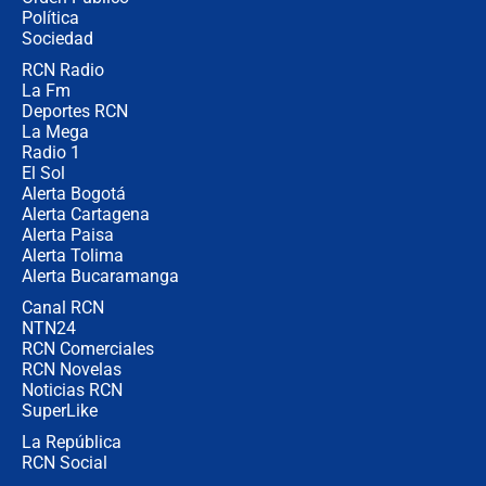
millones al mes a un supuesto
Política
coronel para filtrar información del
Ejército
Sociedad
RCN Radio
Las razones para escoger al nuevo
La Fm
director de la Policía
Deportes RCN
La Mega
Radio 1
El Sol
Alerta Bogotá
Alerta Cartagena
Alerta Paisa
Alerta Tolima
Alerta Bucaramanga
Canal RCN
NTN24
RCN Comerciales
RCN Novelas
Noticias RCN
SuperLike
La República
RCN Social