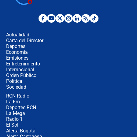
¿Por qué De la Espriella gobernará
desde Barranquilla? Experto explica
la razón
Actualidad
Carta del Director
Estratega de Abelardo de la Espriella
Deportes
revela cómo venció a la “casta
Economía
política” en campaña: “Estaba
Emisiones
completamente seguro”
Entretenimiento
Internacional
Alias ‘Calarcá’ habría pagado $60
Orden Público
millones al mes a un supuesto
Política
coronel para filtrar información del
Ejército
Sociedad
RCN Radio
Las razones para escoger al nuevo
La Fm
director de la Policía
Deportes RCN
La Mega
Radio 1
El Sol
Alerta Bogotá
Alerta Cartagena