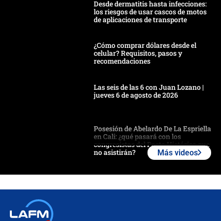
Desde dermatitis hasta infecciones:
los riesgos de usar cascos de motos
de aplicaciones de transporte
¿Cómo comprar dólares desde el
celular? Requisitos, pasos y
recomendaciones
Las seis de las 6 con Juan Lozano |
jueves 6 de agosto de 2026
Posesión de Abelardo De La Espriella
en Cali: ¿qué pasará con los
congresistas del Pacto Histórico que
no asistirán?
Más videos
Álvaro Uribe asistirá a la posesión y
crece el pulso por la elección del
contralor
🔴 EN VIVO | Noticiero La FM con
Juan Lozano - 6 de agosto de 2026