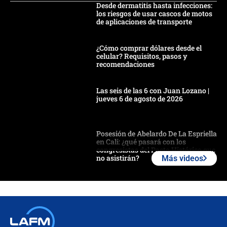
Desde dermatitis hasta infecciones:
los riesgos de usar cascos de motos
de aplicaciones de transporte
¿Cómo comprar dólares desde el
celular? Requisitos, pasos y
recomendaciones
Las seis de las 6 con Juan Lozano |
jueves 6 de agosto de 2026
Posesión de Abelardo De La Espriella
en Cali: ¿qué pasará con los
congresistas del Pacto Histórico que
no asistirán?
Más videos
Álvaro Uribe asistirá a la posesión y
crece el pulso por la elección del
contralor
🔴 EN VIVO | Noticiero La FM con