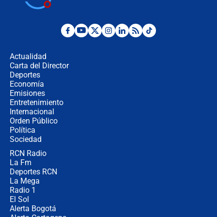
Juan Lozano - 6 de agosto de 2026
¿Por qué De la Espriella gobernará
desde Barranquilla? Experto explica
la razón
Actualidad
Carta del Director
Estratega de Abelardo de la Espriella
Deportes
revela cómo venció a la “casta
Economía
política” en campaña: “Estaba
Emisiones
completamente seguro”
Entretenimiento
Internacional
Alias ‘Calarcá’ habría pagado $60
Orden Público
millones al mes a un supuesto
Política
coronel para filtrar información del
Ejército
Sociedad
RCN Radio
Las razones para escoger al nuevo
La Fm
director de la Policía
Deportes RCN
La Mega
Radio 1
El Sol
Alerta Bogotá