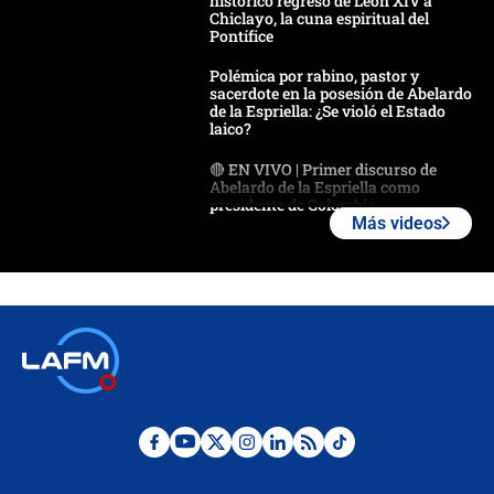
histórico regreso de León XIV a
Chiclayo, la cuna espiritual del
Pontífice
Polémica por rabino, pastor y
sacerdote en la posesión de Abelardo
de la Espriella: ¿Se violó el Estado
laico?
🔴 EN VIVO | Primer discurso de
Abelardo de la Espriella como
presidente de Colombia
Más videos
¿La posesión de Abelardo De la
Espriella en Cali inicia la
descentralización en Colombia? Esto
respondió el alcalde Eder
Así será la posesión de Abelardo de
la Espriella este 7 de agosto:
cronograma oficial y detalles clave
Desde dermatitis hasta infecciones:
los riesgos de usar cascos de motos
de aplicaciones de transporte