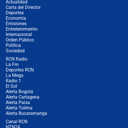
Actualidad
Carta del Director
¿Cómo comprar dólares desde el
Deportes
celular? Requisitos, pasos y
Economía
recomendaciones
Emisiones
Entretenimiento
Internacional
Las seis de las 6 con Juan Lozano |
Orden Público
jueves 6 de agosto de 2026
Política
Sociedad
RCN Radio
Posesión de Abelardo De La Espriella
La Fm
en Cali: ¿qué pasará con los
congresistas del Pacto Histórico que
Deportes RCN
no asistirán?
La Mega
Radio 1
El Sol
Alerta Bogotá
Alerta Cartagena
Alerta Paisa
Alerta Tolima
Alerta Bucaramanga
Canal RCN
NTN24