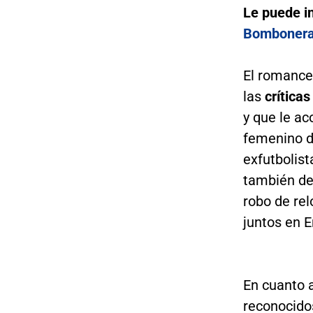
Le puede i
Bomboner
El romance
las
críticas
y que le a
femenino d
exfutbolis
también den
robo de rel
juntos en 
En cuanto a
reconocidos