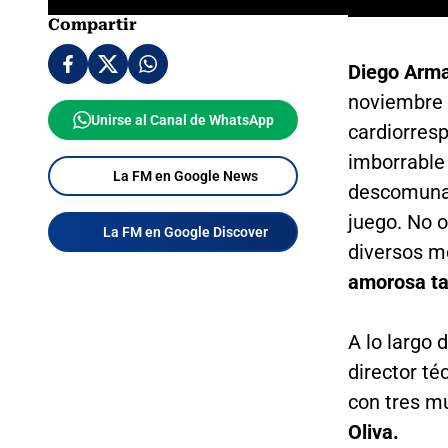
Compartir
Diego Arm
noviembre 
Unirse al Canal de WhatsApp
cardiorresp
imborrable 
La FM en Google News
descomunal
juego. No 
La FM en Google Discover
diversos m
amorosa ta
A lo largo 
director té
con tres m
Oliva.