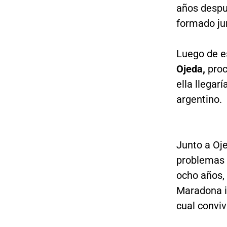
años despu
formado jun
Luego de es
Ojeda,
proc
ella llegarí
argentino.
Junto a Ojed
problemas 
ocho años,
Maradona in
cual convi