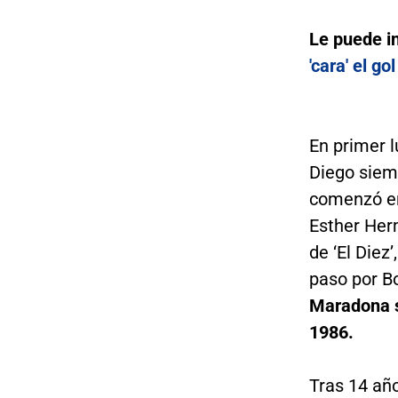
Le puede i
'cara' el g
En primer l
Diego siemp
comenzó en
Esther Her
de ‘El Diez
paso por Bo
Maradona s
1986.
Tras 14 año