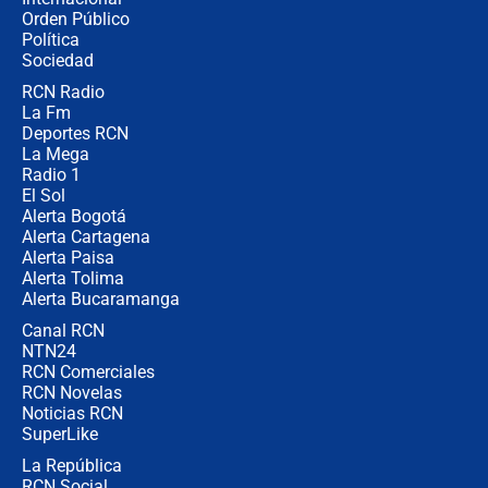
Alias ‘Calarcá’ habría pagado $60
Orden Público
millones al mes a un supuesto
Política
coronel para filtrar información del
Ejército
Sociedad
RCN Radio
Las razones para escoger al nuevo
La Fm
director de la Policía
Deportes RCN
La Mega
Radio 1
El Sol
Alerta Bogotá
Alerta Cartagena
Alerta Paisa
Alerta Tolima
Alerta Bucaramanga
Canal RCN
NTN24
RCN Comerciales
RCN Novelas
Noticias RCN
SuperLike
La República
RCN Social