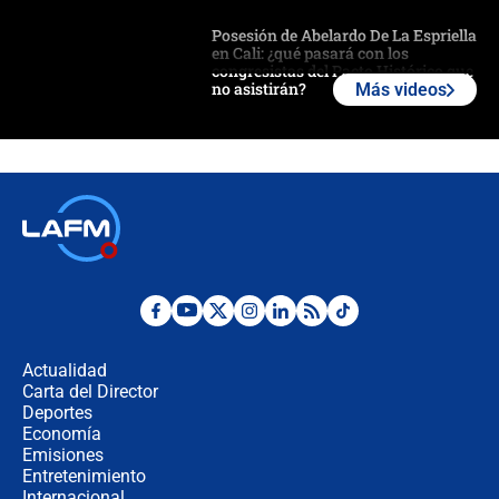
Posesión de Abelardo De La Espriella
en Cali: ¿qué pasará con los
congresistas del Pacto Histórico que
no asistirán?
Más videos
Álvaro Uribe asistirá a la posesión y
crece el pulso por la elección del
contralor
🔴 EN VIVO | Noticiero La FM con
Juan Lozano - 6 de agosto de 2026
¿Por qué De la Espriella gobernará
desde Barranquilla? Experto explica
la razón
Actualidad
Carta del Director
Estratega de Abelardo de la Espriella
Deportes
revela cómo venció a la “casta
Economía
política” en campaña: “Estaba
Emisiones
completamente seguro”
Entretenimiento
Internacional