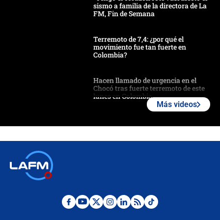
sismo a familia de la directora de La
FM, Fin de Semana
Terremoto de 7,4: ¿por qué el
movimiento fue tan fuerte en
Colombia?
Hacen llamado de urgencia en el
Chocó tras fuerte terremoto de este
lunes en Colombia
Más videos
Estas fueron las medidas que activó
la UNGRD tras el fuerte terremoto de
7,4 hoy en Colombia
Terremoto en Cali: colapsó edificio
de tres pisos y rescataron a una
niña entre los escombros
Fuerte temblor en Colombia hoy:
evacúan edificios y reportan daños