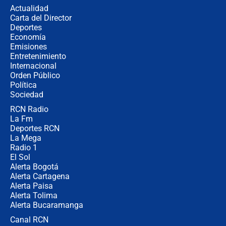
en Pereira, Armenia y Medellín
Actualidad
Carta del Director
Fuerte terremoto en Colombia se
Deportes
registró hoy 10 de agosto; sacudida
Economía
se sintió en varias ciudades
Emisiones
Entretenimiento
Internacional
🔴 EN VIVO | Noticiero La FM con
Orden Público
Juan Lozano - 10 de agosto de 2026
Política
Sociedad
RCN Radio
¿Por qué trasladaron desde Itagüí a
La Fm
jefes criminales ligados a la Paz
Total de Petro?: Las razones que
Deportes RCN
motivaron la decisión
La Mega
Radio 1
El Sol
Alerta Bogotá
Alerta Cartagena
Alerta Paisa
Alerta Tolima
Alerta Bucaramanga
Canal RCN