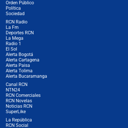
Orden Público
los riesgos de usar cascos de motos
Política
de aplicaciones de transporte
Sociedad
RCN Radio
¿Cómo comprar dólares desde el
La Fm
celular? Requisitos, pasos y
recomendaciones
Deportes RCN
La Mega
Radio 1
El Sol
Alerta Bogotá
Alerta Cartagena
Alerta Paisa
Alerta Tolima
Alerta Bucaramanga
Canal RCN
NTN24
RCN Comerciales
RCN Novelas
Noticias RCN
SuperLike
La República
RCN Social