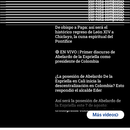
Ver nota completa
Ver nota completa
Ver nota completa
Ver nota completa
Ver nota completa
Ver nota completa
Ver nota completa
Ver nota completa
De obispo a Papa: así será el
histórico regreso de León XIV a
Chiclayo, la cuna espiritual del
Pontífice
🔴 EN VIVO | Primer discurso de
Abelardo de la Espriella como
presidente de Colombia
¿La posesión de Abelardo De la
Espriella en Cali inicia la
descentralización en Colombia? Esto
respondió el alcalde Eder
Así será la posesión de Abelardo de
la Espriella este 7 de agosto:
cronograma oficial y detalles clave
Más videos
Desde dermatitis hasta infecciones:
los riesgos de usar cascos de motos