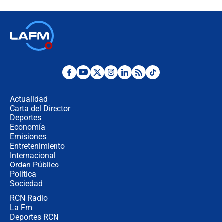
de aplicaciones de transporte
¿Cómo comprar dólares desde el
celular? Requisitos, pasos y
recomendaciones
Las seis de las 6 con Juan Lozano |
jueves 6 de agosto de 2026
Actualidad
Carta del Director
Posesión de Abelardo De La Espriella
Deportes
en Cali: ¿qué pasará con los
Economía
congresistas del Pacto Histórico que
Emisiones
no asistirán?
Entretenimiento
Internacional
Álvaro Uribe asistirá a la posesión y
Orden Público
crece el pulso por la elección del
Política
contralor
Sociedad
RCN Radio
🔴 EN VIVO | Noticiero La FM con
La Fm
Juan Lozano - 6 de agosto de 2026
Deportes RCN