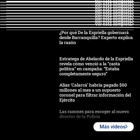
Ver nota completa
Ver nota completa
Ver nota completa
Ver nota completa
Ver nota completa
Ver nota completa
Ver nota completa
Ver nota completa
Ver nota completa
¿Por qué De la Espriella gobernará
desde Barranquilla? Experto explica
la razón
Estratega de Abelardo de la Espriella
revela cómo venció a la “casta
política” en campaña: “Estaba
completamente seguro”
Alias ‘Calarcá’ habría pagado $60
millones al mes a un supuesto
coronel para filtrar información del
Ejército
Las razones para escoger al nuevo
director de la Policía
Más videos
"Prohibir es la salida fácil": ¿Qué