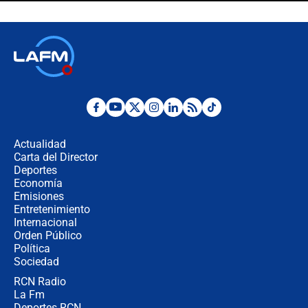
futuro les espera a las cabalgatas en
Colombia?
Ministro de Defensa no descarta el
uso de la UNDMO ante posibles
disturbios durante la posesión
"No hubo fraude ni posibilidad de
fraude": Auditoría respondió a
señalamientos de Petro sobre
Actualidad
elección de Abelardo de La Espriella
Carta del Director
Tras su posesión, presidente De la
Deportes
Espriella empieza gira por regiones
Economía
donde perdió
Emisiones
Entretenimiento
Internacional
Las seis de las 6 con Juan Lozano |
Orden Público
miércoles 5 de agosto de 2026
Política
Sociedad
RCN Radio
🔴 EN VIVO | Noticiero La FM con
La Fm
Juan Lozano - 5 de agosto de 2026
Deportes RCN