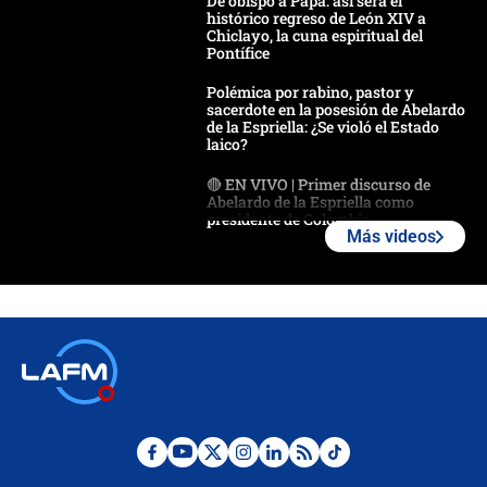
De obispo a Papa: así será el
histórico regreso de León XIV a
Chiclayo, la cuna espiritual del
Pontífice
Polémica por rabino, pastor y
sacerdote en la posesión de Abelardo
de la Espriella: ¿Se violó el Estado
laico?
🔴 EN VIVO | Primer discurso de
Abelardo de la Espriella como
presidente de Colombia
Más videos
¿La posesión de Abelardo De la
Espriella en Cali inicia la
descentralización en Colombia? Esto
respondió el alcalde Eder
Así será la posesión de Abelardo de
la Espriella este 7 de agosto:
cronograma oficial y detalles clave
Desde dermatitis hasta infecciones:
los riesgos de usar cascos de motos