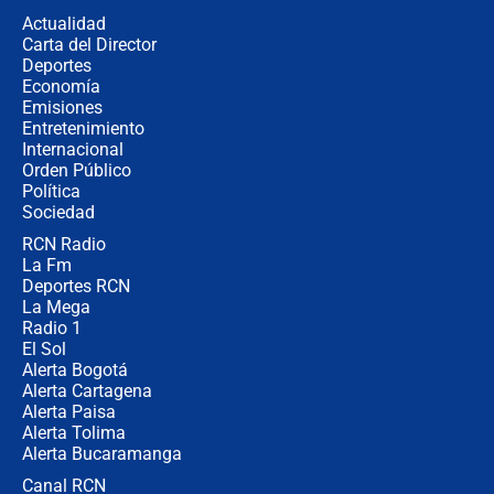
de aplicaciones de transporte
Actualidad
Carta del Director
¿Cómo comprar dólares desde el
Deportes
celular? Requisitos, pasos y
Economía
recomendaciones
Emisiones
Entretenimiento
Internacional
Las seis de las 6 con Juan Lozano |
Orden Público
jueves 6 de agosto de 2026
Política
Sociedad
RCN Radio
Posesión de Abelardo De La Espriella
La Fm
en Cali: ¿qué pasará con los
congresistas del Pacto Histórico que
Deportes RCN
no asistirán?
La Mega
Radio 1
El Sol
Alerta Bogotá
Alerta Cartagena
Alerta Paisa
Alerta Tolima
Alerta Bucaramanga
Canal RCN