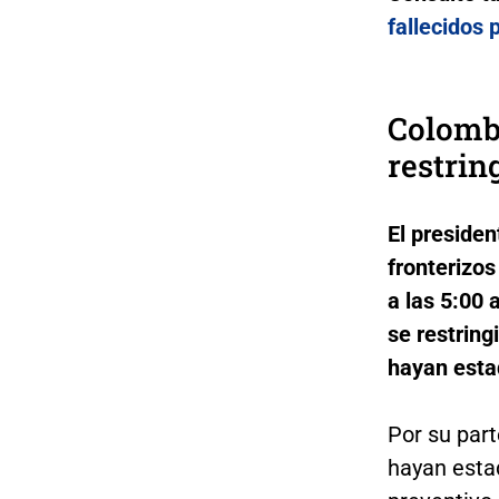
fallecidos 
Colombi
restrin
El presiden
fronterizo
a las 5:00 
se restring
hayan esta
Por su part
hayan esta