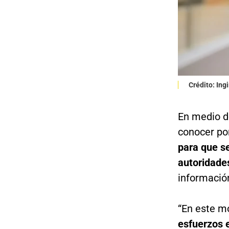
Crédito: In
En medio d
conocer po
para que s
autoridad
información
“En este 
esfuerzos 