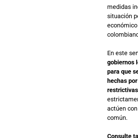
medidas ind
situación p
económico 
colombiano
En este sen
gobiernos l
para que s
hechas por
restrictiva
estrictame
actúen con
común.
Consulte t