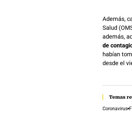
Además, ca
Salud (OMS
además, ad
de contagi
habían toma
desde el vi
Temas re
Coronavirus
F