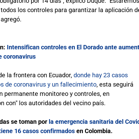
obligatorio por 14 días", explicó Duque. "Estaremo
todos los controles para garantizar la aplicación d
 agregó.
én:
Intensifican controles en El Dorado ante aumen
e coronavirus
de la frontera con Ecuador,
donde hay 23 casos
s de coronavirus y un fallecimiento
, esta seguirá
on permanente monitoreo y controles, en
n con" los autoridades del vecino país.
das se toman por
la emergencia sanitaria del Covi
 tiene 16 casos confirmados
en Colombia.