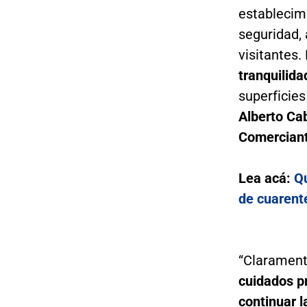
establecimi
seguridad,
visitantes
tranquilida
superficie
Alberto Cab
Comerciant
Lea acá:
Qu
de cuarent
“Claramen
cuidados p
continuar 