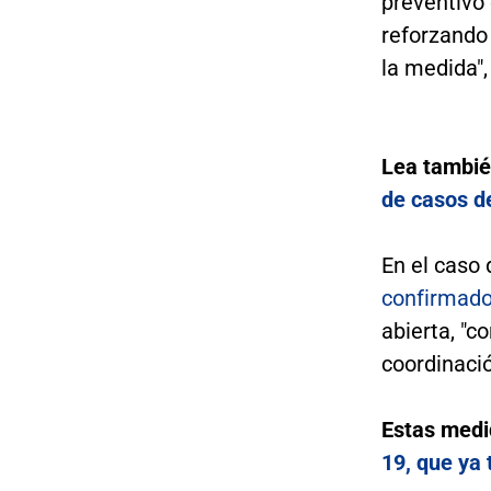
preventivo 
reforzando 
la medida",
Lea tambi
de casos d
En el caso 
confirmado
abierta, "c
coordinació
Estas medi
19, que ya