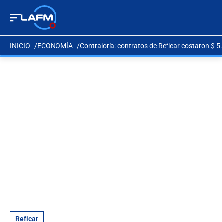
INICIO
ECONOMÍA
Contraloría: contratos de Reficar costaron $ 5.
Reficar