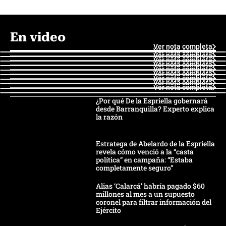
En video
Ver nota completa
Ver nota completa
Ver nota completa
Ver nota completa
Ver nota completa
Ver nota completa
Ver nota completa
Ver nota completa
Ver nota completa
Ver nota completa
¿Por qué De la Espriella gobernará
desde Barranquilla? Experto explica
la razón
Estratega de Abelardo de la Espriella
revela cómo venció a la “casta
política” en campaña: “Estaba
completamente seguro”
Alias ‘Calarcá’ habría pagado $60
millones al mes a un supuesto
coronel para filtrar información del
Ejército