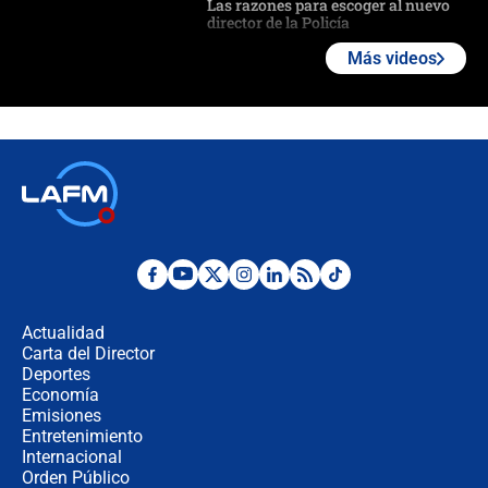
Las razones para escoger al nuevo
director de la Policía
Más videos
"Prohibir es la salida fácil": ¿Qué
futuro les espera a las cabalgatas en
Colombia?
Ministro de Defensa no descarta el
uso de la UNDMO ante posibles
disturbios durante la posesión
"No hubo fraude ni posibilidad de
fraude": Auditoría respondió a
señalamientos de Petro sobre
Actualidad
elección de Abelardo de La Espriella
Carta del Director
Tras su posesión, presidente De la
Deportes
Espriella empieza gira por regiones
Economía
donde perdió
Emisiones
Entretenimiento
Internacional
Las seis de las 6 con Juan Lozano |
Orden Público
miércoles 5 de agosto de 2026