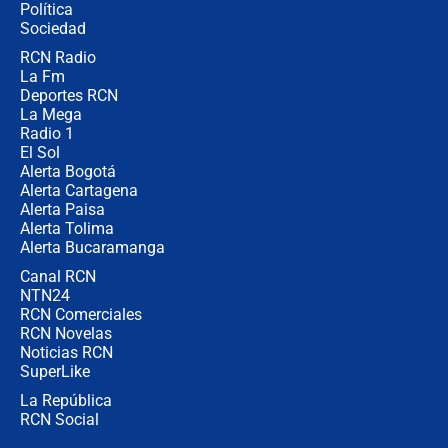
Política
Sociedad
RCN Radio
🔴 EN VIVO | Noticiero La FM con
La Fm
Juan Lozano - 5 de agosto de 2026
Deportes RCN
La Mega
Radio 1
El Sol
Alerta Bogotá
Alerta Cartagena
Alerta Paisa
Alerta Tolima
Alerta Bucaramanga
Canal RCN
NTN24
RCN Comerciales
RCN Novelas
Noticias RCN
SuperLike
La República
RCN Social