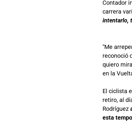
Contador in
carrera var
intentarlo,
"Me arrepen
reconoció 
quiero mira
en la Vuelta
El ciclist
retiro, al 
Rodríguez
esta tempo