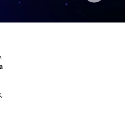
s
la
o,