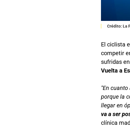
Crédito: La
El ciclista
competir en
sufridas en
Vuelta a E
"En cuanto 
porque la c
llegar en ó
va a ser po
clínica ma