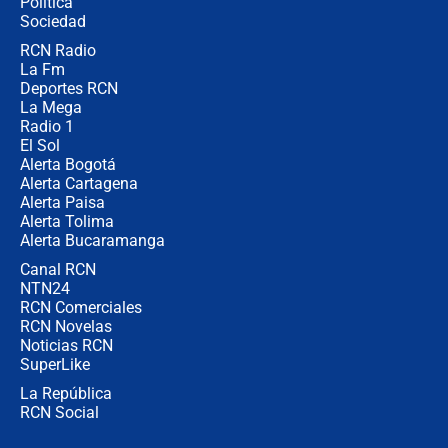
Política
coronel para filtrar información del
Ejército
Sociedad
RCN Radio
Las razones para escoger al nuevo
La Fm
director de la Policía
Deportes RCN
La Mega
Radio 1
El Sol
Alerta Bogotá
Alerta Cartagena
Alerta Paisa
Alerta Tolima
Alerta Bucaramanga
Canal RCN
NTN24
RCN Comerciales
RCN Novelas
Noticias RCN
SuperLike
La República
RCN Social