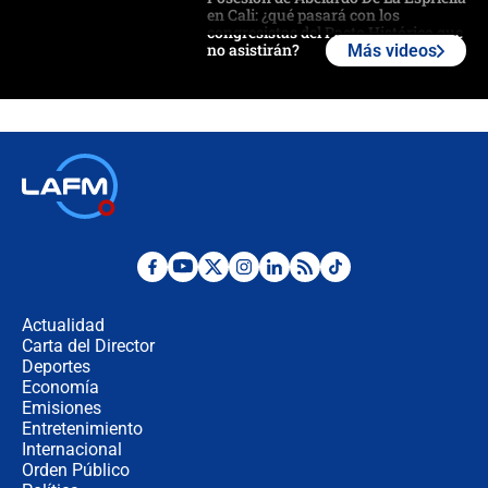
en Cali: ¿qué pasará con los
congresistas del Pacto Histórico que
no asistirán?
Más videos
Álvaro Uribe asistirá a la posesión y
crece el pulso por la elección del
contralor
🔴 EN VIVO | Noticiero La FM con
Juan Lozano - 6 de agosto de 2026
¿Por qué De la Espriella gobernará
desde Barranquilla? Experto explica
la razón
Actualidad
Carta del Director
Estratega de Abelardo de la Espriella
Deportes
revela cómo venció a la “casta
Economía
política” en campaña: “Estaba
Emisiones
completamente seguro”
Entretenimiento
Internacional
Alias ‘Calarcá’ habría pagado $60
Orden Público
millones al mes a un supuesto