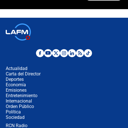
Álvaro Uribe asistirá a la posesión y
crece el pulso por la elección del
contralor
🔴 EN VIVO | Noticiero La FM con
Juan Lozano - 6 de agosto de 2026
¿Por qué De la Espriella gobernará
desde Barranquilla? Experto explica
la razón
Actualidad
Carta del Director
Estratega de Abelardo de la Espriella
Deportes
revela cómo venció a la “casta
Economía
política” en campaña: “Estaba
Emisiones
completamente seguro”
Entretenimiento
Internacional
Alias ‘Calarcá’ habría pagado $60
Orden Público
millones al mes a un supuesto
Política
coronel para filtrar información del
Ejército
Sociedad
RCN Radio
Las razones para escoger al nuevo