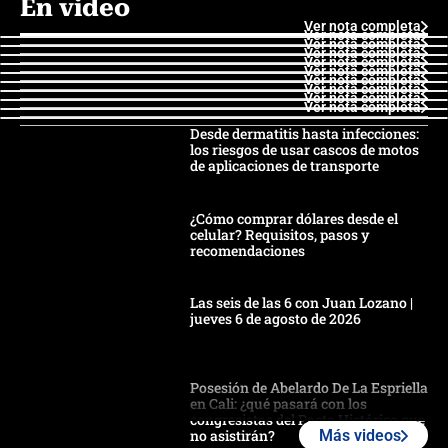
En video
Ver nota completa
Ver nota completa
Ver nota completa
Ver nota completa
Ver nota completa
Ver nota completa
Ver nota completa
Ver nota completa
Ver nota completa
Ver nota completa
Desde dermatitis hasta infecciones:
los riesgos de usar cascos de motos
de aplicaciones de transporte
¿Cómo comprar dólares desde el
celular? Requisitos, pasos y
recomendaciones
Las seis de las 6 con Juan Lozano |
jueves 6 de agosto de 2026
Posesión de Abelardo De La Espriella
en Cali: ¿qué pasará con los
congresistas del Pacto Histórico que
no asistirán?
Más videos