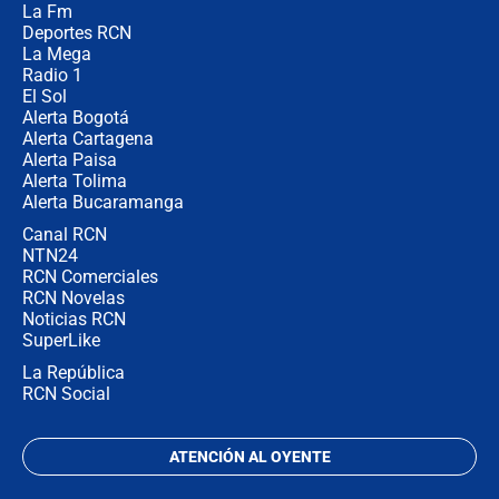
La Fm
director de la Policía
Deportes RCN
La Mega
Radio 1
El Sol
Alerta Bogotá
Alerta Cartagena
Alerta Paisa
Alerta Tolima
Alerta Bucaramanga
Canal RCN
NTN24
RCN Comerciales
RCN Novelas
Noticias RCN
SuperLike
La República
RCN Social
ATENCIÓN AL OYENTE