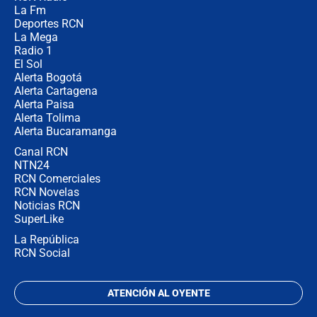
Las razones para escoger al nuevo
La Fm
director de la Policía
Deportes RCN
La Mega
Radio 1
El Sol
Alerta Bogotá
Alerta Cartagena
Alerta Paisa
Alerta Tolima
Alerta Bucaramanga
Canal RCN
NTN24
RCN Comerciales
RCN Novelas
Noticias RCN
SuperLike
La República
RCN Social
ATENCIÓN AL OYENTE