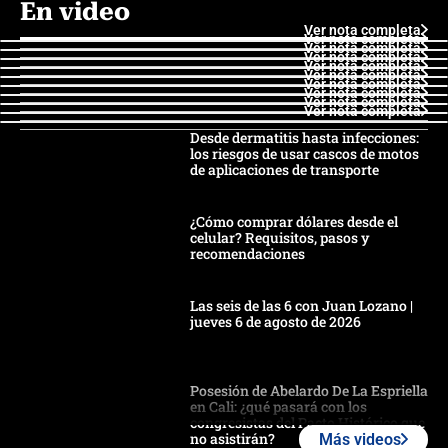
En video
Ver nota completa
Ver nota completa
Ver nota completa
Ver nota completa
Ver nota completa
Ver nota completa
Ver nota completa
Ver nota completa
Ver nota completa
Ver nota completa
Desde dermatitis hasta infecciones:
los riesgos de usar cascos de motos
de aplicaciones de transporte
¿Cómo comprar dólares desde el
celular? Requisitos, pasos y
recomendaciones
Las seis de las 6 con Juan Lozano |
jueves 6 de agosto de 2026
Posesión de Abelardo De La Espriella
en Cali: ¿qué pasará con los
congresistas del Pacto Histórico que
no asistirán?
Más videos