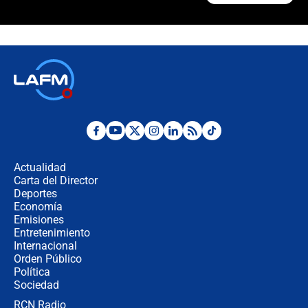
Álvaro Uribe asistirá a la posesión y
crece el pulso por la elección del
contralor
🔴 EN VIVO | Noticiero La FM con
Juan Lozano - 6 de agosto de 2026
¿Por qué De la Espriella gobernará
desde Barranquilla? Experto explica
la razón
Actualidad
Carta del Director
Estratega de Abelardo de la Espriella
Deportes
revela cómo venció a la “casta
Economía
política” en campaña: “Estaba
Emisiones
completamente seguro”
Entretenimiento
Internacional
Alias ‘Calarcá’ habría pagado $60
Orden Público
millones al mes a un supuesto
Política
coronel para filtrar información del
Ejército
Sociedad
RCN Radio