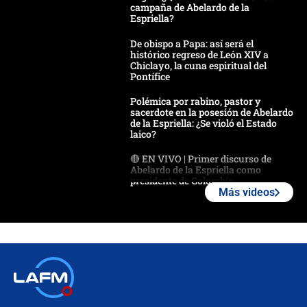
campaña de Abelardo de la
Espriella?
De obispo a Papa: así será el
histórico regreso de León XIV a
Chiclayo, la cuna espiritual del
Pontífice
Polémica por rabino, pastor y
sacerdote en la posesión de Abelardo
de la Espriella: ¿Se violó el Estado
laico?
🔴 EN VIVO | Primer discurso de
Abelardo de la Espriella como
presidente de Colombia
Más videos
¿La posesión de Abelardo De la
Espriella en Cali inicia la
descentralización en Colombia? Esto
respondió el alcalde Eder
Así será la posesión de Abelardo de
la Espriella este 7 de agosto:
cronograma oficial y detalles clave