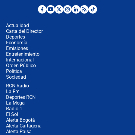
Desde dermatitis hasta infecciones:
los riesgos de usar cascos de motos
de aplicaciones de transporte
Actualidad
Carta del Director
¿Cómo comprar dólares desde el
Deportes
celular? Requisitos, pasos y
Economía
recomendaciones
Emisiones
Entretenimiento
Internacional
Las seis de las 6 con Juan Lozano |
Orden Público
jueves 6 de agosto de 2026
Política
Sociedad
RCN Radio
Posesión de Abelardo De La Espriella
La Fm
en Cali: ¿qué pasará con los
congresistas del Pacto Histórico que
Deportes RCN
no asistirán?
La Mega
Radio 1
El Sol
Alerta Bogotá
Alerta Cartagena
Alerta Paisa