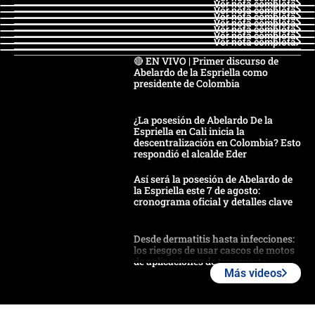
Ver nota completa
Ver nota completa
Ver nota completa
Ver nota completa
Ver nota completa
Ver nota completa
Ver nota completa
🔴 EN VIVO | Primer discurso de
Abelardo de la Espriella como
presidente de Colombia
¿La posesión de Abelardo De la
Espriella en Cali inicia la
descentralización en Colombia? Esto
respondió el alcalde Eder
Así será la posesión de Abelardo de
la Espriella este 7 de agosto:
cronograma oficial y detalles clave
Desde dermatitis hasta infecciones:
los riesgos de usar cascos de motos
de aplicaciones de transporte
Más videos
¿Cómo comprar dólares desde el
celular? Requisitos, pasos y