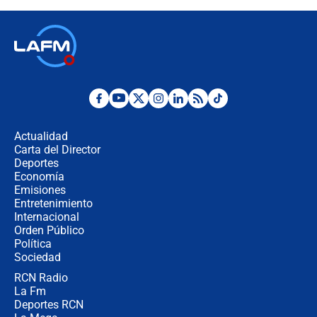
recomendaciones
Las seis de las 6 con Juan Lozano |
jueves 6 de agosto de 2026
Posesión de Abelardo De La Espriella
en Cali: ¿qué pasará con los
congresistas del Pacto Histórico que
Actualidad
no asistirán?
Carta del Director
Álvaro Uribe asistirá a la posesión y
Deportes
crece el pulso por la elección del
Economía
contralor
Emisiones
Entretenimiento
Internacional
🔴 EN VIVO | Noticiero La FM con
Orden Público
Juan Lozano - 6 de agosto de 2026
Política
Sociedad
RCN Radio
¿Por qué De la Espriella gobernará
La Fm
desde Barranquilla? Experto explica
la razón
Deportes RCN