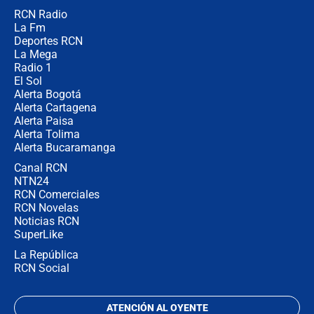
RCN Radio
¿Cómo comprar dólares desde el
La Fm
celular? Requisitos, pasos y
recomendaciones
Deportes RCN
La Mega
Radio 1
El Sol
Alerta Bogotá
Alerta Cartagena
Alerta Paisa
Alerta Tolima
Alerta Bucaramanga
Canal RCN
NTN24
RCN Comerciales
RCN Novelas
Noticias RCN
SuperLike
La República
RCN Social
ATENCIÓN AL OYENTE