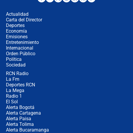
los riesgos de usar cascos de motos
de aplicaciones de transporte
Actualidad
Carta del Director
¿Cómo comprar dólares desde el
Deportes
celular? Requisitos, pasos y
Economía
recomendaciones
Emisiones
Entretenimiento
Internacional
Las seis de las 6 con Juan Lozano |
Orden Público
jueves 6 de agosto de 2026
Política
Sociedad
RCN Radio
Posesión de Abelardo De La Espriella
La Fm
en Cali: ¿qué pasará con los
congresistas del Pacto Histórico que
Deportes RCN
no asistirán?
La Mega
Radio 1
El Sol
Alerta Bogotá
Alerta Cartagena
Alerta Paisa
Alerta Tolima
Alerta Bucaramanga