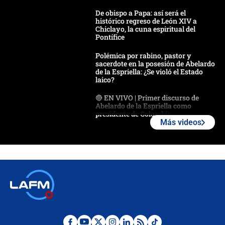
De obispo a Papa: así será el
histórico regreso de León XIV a
Chiclayo, la cuna espiritual del
Pontífice
Polémica por rabino, pastor y
sacerdote en la posesión de Abelardo
de la Espriella: ¿Se violó el Estado
laico?
🔴 EN VIVO | Primer discurso de
Abelardo de la Espriella como
presidente de Colombia
Más videos
¿La posesión de Abelardo De la
Espriella en Cali inicia la
descentralización en Colombia? Esto
respondió el alcalde Eder
Así será la posesión de Abelardo de
la Espriella este 7 de agosto:
cronograma oficial y detalles clave
Desde dermatitis hasta infecciones: