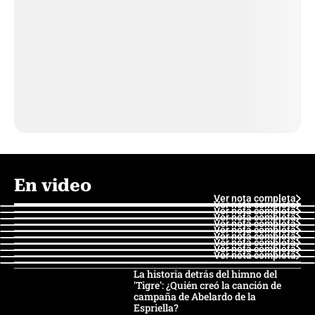
En video
Ver nota completa
Ver nota completa
Ver nota completa
Ver nota completa
Ver nota completa
Ver nota completa
Ver nota completa
Ver nota completa
Ver nota completa
Ver nota completa
La historia detrás del himno del
'Tigre': ¿Quién creó la canción de
campaña de Abelardo de la
Espriella?