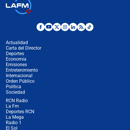
🔴 EN VIVO | Primer discurso de
Abelardo de la Espriella como
presidente de Colombia
¿La posesión de Abelardo De la
Espriella en Cali inicia la
descentralización en Colombia? Esto
Actualidad
respondió el alcalde Eder
Carta del Director
Así será la posesión de Abelardo de
Deportes
la Espriella este 7 de agosto:
Economía
cronograma oficial y detalles clave
Emisiones
Entretenimiento
Internacional
Desde dermatitis hasta infecciones:
Orden Público
los riesgos de usar cascos de motos
Política
de aplicaciones de transporte
Sociedad
RCN Radio
¿Cómo comprar dólares desde el
La Fm
celular? Requisitos, pasos y
recomendaciones
Deportes RCN
La Mega
Radio 1
El Sol