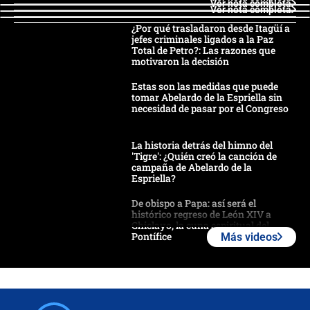
Ver nota completa
Ver nota completa
¿Por qué trasladaron desde Itagüí a
jefes criminales ligados a la Paz
Total de Petro?: Las razones que
motivaron la decisión
Estas son las medidas que puede
tomar Abelardo de la Espriella sin
necesidad de pasar por el Congreso
La historia detrás del himno del
'Tigre': ¿Quién creó la canción de
campaña de Abelardo de la
Espriella?
De obispo a Papa: así será el
histórico regreso de León XIV a
Chiclayo, la cuna espiritual del
Pontífice
Más videos
Polémica por rabino, pastor y
sacerdote en la posesión de Abelardo
de la Espriella: ¿Se violó el Estado
laico?