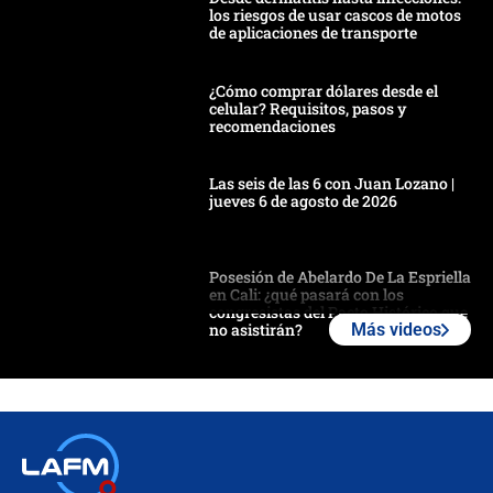
los riesgos de usar cascos de motos
de aplicaciones de transporte
¿Cómo comprar dólares desde el
celular? Requisitos, pasos y
recomendaciones
Las seis de las 6 con Juan Lozano |
jueves 6 de agosto de 2026
Posesión de Abelardo De La Espriella
en Cali: ¿qué pasará con los
congresistas del Pacto Histórico que
no asistirán?
Más videos
Álvaro Uribe asistirá a la posesión y
crece el pulso por la elección del
contralor
🔴 EN VIVO | Noticiero La FM con
Juan Lozano - 6 de agosto de 2026