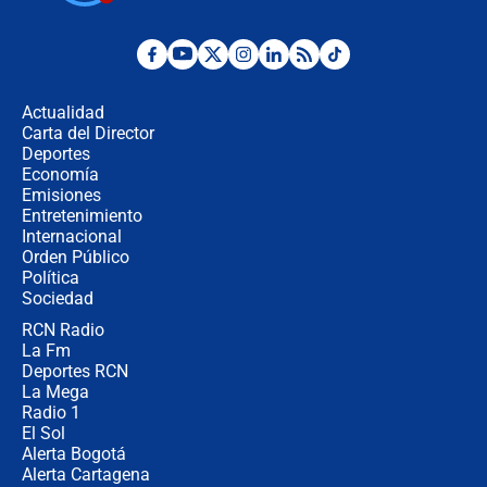
¿Por qué De la Espriella gobernará
desde Barranquilla? Experto explica
la razón
Actualidad
Carta del Director
Estratega de Abelardo de la Espriella
Deportes
revela cómo venció a la “casta
Economía
política” en campaña: “Estaba
Emisiones
completamente seguro”
Entretenimiento
Internacional
Alias ‘Calarcá’ habría pagado $60
Orden Público
millones al mes a un supuesto
Política
coronel para filtrar información del
Ejército
Sociedad
RCN Radio
Las razones para escoger al nuevo
La Fm
director de la Policía
Deportes RCN
La Mega
Radio 1
El Sol
Alerta Bogotá
Alerta Cartagena