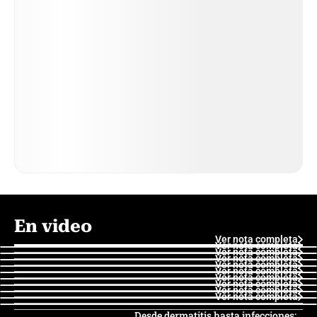
En video
Ver nota completa
Ver nota completa
Ver nota completa
Ver nota completa
Ver nota completa
Ver nota completa
Ver nota completa
Ver nota completa
Ver nota completa
Ver nota completa
Desde dermatitis hasta infecciones: